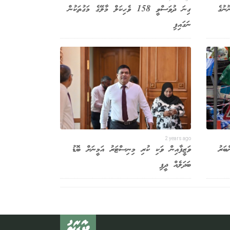
ގާނޫނުގެ
ގިނަ ދުވަސްވީ 158 ވެހިކަލް މާލޭގެ މަގުތަކުން
ނަގައިފި
2 years ago
ބަރު
ވަޒީފާއިން ވަކި ކުރި މިނިސްޓަރު އަމީނަށް ބޮޑު
ބަދަލެއް ދީފި