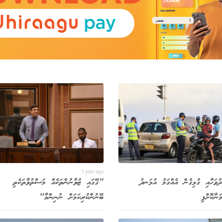
1 year ago
ުވަހާއި ގުޅިގެން އެއްގަމު އުޅަނދު
"ގޭގައި ޒުވާނުންތަކެއް މަސްތުވާތަކެތި
ަނާކޮށްފި
ބޭނުންކުރިކަމަށް ނުނިންމާ"