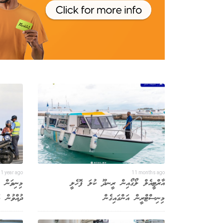
1 year ago
11 months ago
އާރްޓީއެލް ލޯގޯއިން ރީނދޫ ކުލަ ފޮހެލީ
މިނިވަން ދ
މިނިސްޓްރީން އަންގައިގެން
ދުއްވުން މ