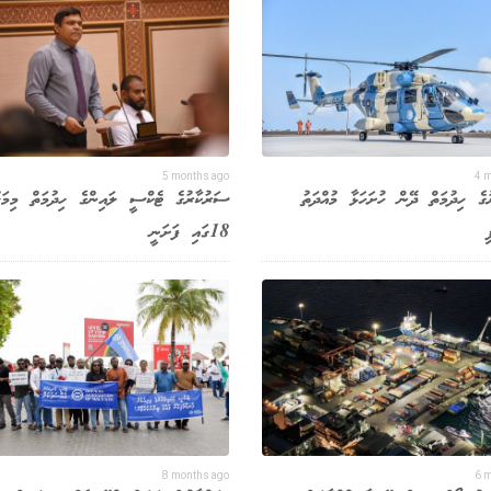
5 months ago
4 
ރުގެ ހިދުމަތް ދޭން ހުށަހަޅާ މުއްދަތު
ސަރުކާރުގެ ޓެކްސީ ލައިންގެ ހިދުމަތް މިމަހު
ި
18ގައި ފަށަނީ
8 months ago
6 