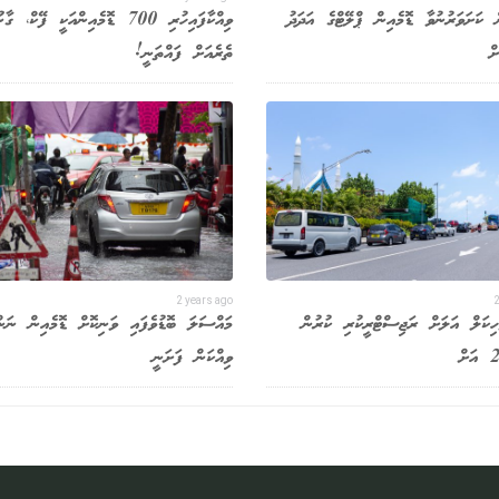
 ކަށަވަރުނުވާ ޑޮމެއިން ޕްލޭޓްގެ އަދަދު
ވިއްކާފައިހުރި 700 ޑޮމެއިންއަކީ ފޭކް، 
ތެރެއަށް ފައްތަނީ!
2 years ago
2
ވެހިކަލް އަލަށް ރަޖިސްޓްރީކުރި ކުރުން
މައްސަލަ ބޮޑުވެފައި ވަނިކޮށް ޑޮމެއިން ނަން
ވިއްކަން ފަށަނީ