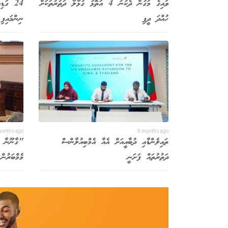
ވައިގެ މަގުން ދެކުނު 4 އަތޮޅު ގުޅާލާ ދަތުރުތަކަށް
24 ގަޑ
ހުއްދަ ދީފި
ނިންމައިފި
months ago
8 months ago
ތައިލެންޑާއި ދުބާއީއަށް އެއާ އެމްބިއުލާންސް
"ގާނޫނާ ހ
ދަތުރުތައް ފަށަނީ
މެމްބަރުން