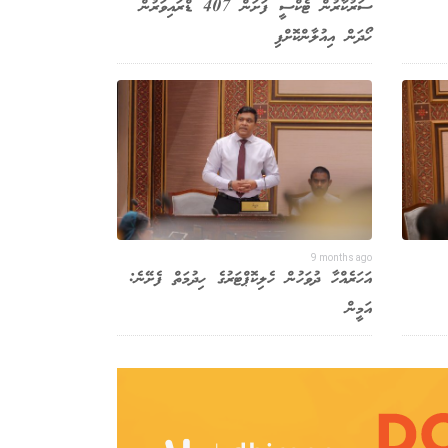
ސަރުކާރުން ޓެކްސީ ފަށަން 407 ޑްރައިވަރުން
ހޯދަން އިއުލާންކޮށްފި
9 months ago
އަހަރެއްހާ ދުވަހުން ހެލިކޮޕްޓަރުގެ ހިދުމަތް ފެށޭނެ:
އަމީން