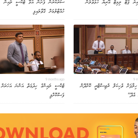
ިއިރު ޕޯޓް ލިމިޓް އޭރިޔާ ހުޅުވާލަން
ސަރުކާރުން ފަށަން އުޅޭ ޓެކްސީ ލައިން
ހުއްޓާލުމަށް ގޮވާލައިފި
9 months ago
9 
ިލާފަށް ވެހިކަލް ރެޖިސްޓްރީ ކޮށްދޭން
ޓެކްސީ ލައިންގެ ހިދުމަތް އަންނަ އަހަރަށް
 އެދޭ"
ފަސްކޮށްފި