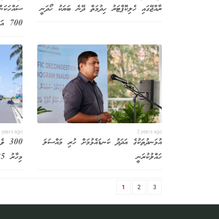
ރާއްޖޭގައި ހެލިކޮޕްޓަރު ހިދުމަތް ދޭނެ ބަޔަކު ހޯދަނީ
ސައްހަކަން
700 އަށް
 years ago
2 years ago
އުޅަނދުތަކުގެ އަދަދު ކަނޑައެޅުމަށް ހުރި މައްސަލަ
300 
ހައްލުކުރަނީ
މިހާރު 25 އަށް
1
2
3