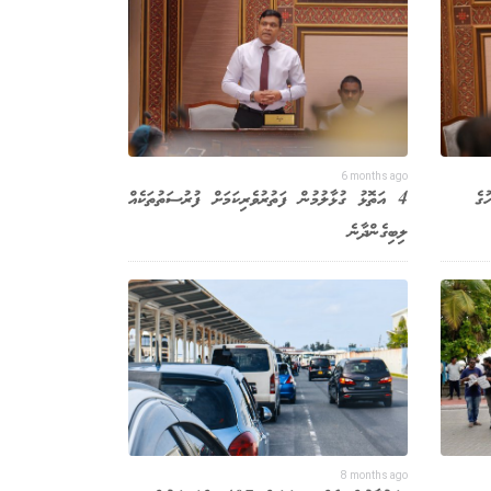
6 months ago
ގެ
4 އަތޮޅު ގުޅާލުމުން ފަތުރުވެރިކަމަށް ފުރުސަތުތަކެއް
ލިބިގެންދާނެ
8 months ago