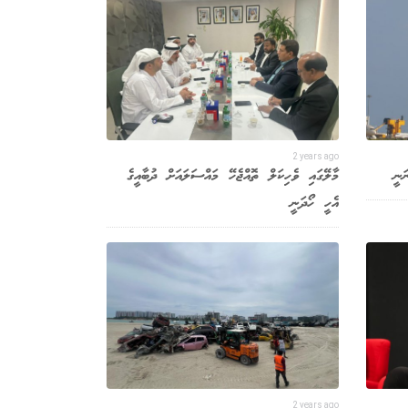
2 years ago
ަނީ
މާލޭގައި ވެހިކަލް ތޮއްޖެހޭ މައްސަލައަށް ދުބާއީގެ
އެހީ ހޯދަނީ
2 years ago