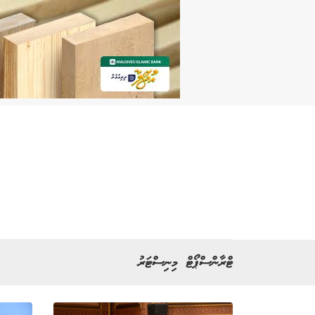
ޓްރާންސްޕޯޓް މިނިސްޓަރު