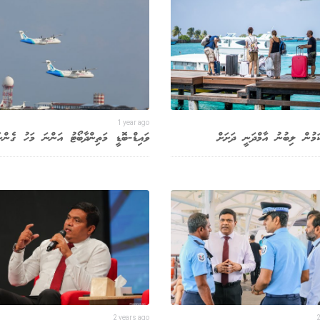
1 year ago
ކަމުން ލިބުނު އާމްދަނީ ދަށަށް
ވައިޑް-ބޮޑީ މަތިންދާބޯޓު އަންނަ މަހު ގެންނ
2 years ago
2