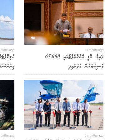
months ago
1 month ago
ވައިޑް ބޮޑީ އެއާކްރާފްޓުގައި 67،000
ހެލިކޮޕްޓަ
ފަސިންޖަރުން އުފުލައިފި
އިތުރުކޮށްފ
months ago
6 months ago