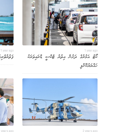
1 year ago
1 year ago
ކޯޓު އަމުރުގެ ދަށުން އިތުރު ޓެކްސީ ޑްރައިވަރަކު
ފަތުރުވެރި
ހައްޔަރުކޮށްފި
 years ago
2 years ago