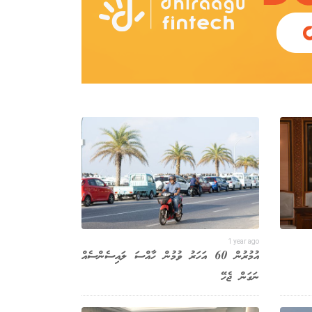
1 year ago
އުމުރުން 60 އަހަރު ވުމުން ހާއްސަ ލައިސެންސެއް
ނަގަން ޖެހޭ