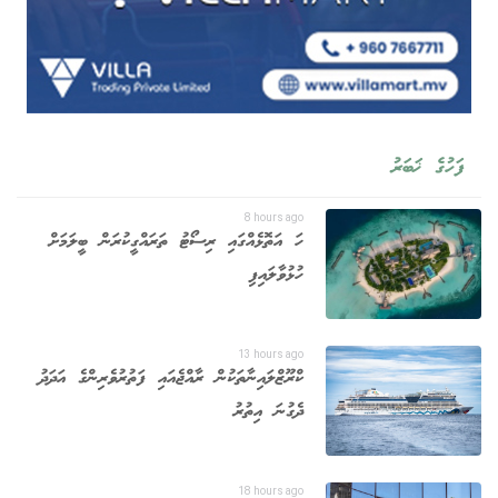
ފަހުގެ ޚަބަރު
8 hours ago
ހަ އަތޮޅެއްގައި ރިސޯޓު ތަރައްގީކުރަން ބީލަމަށް
ހުޅުވާލައިފި
13 hours ago
ކްރޫޒްލައިނާތަކުން ރާއްޖެއައި ފަތުރުވެރިންގެ އަދަދު
ދެގުނަ އިތުރު
18 hours ago