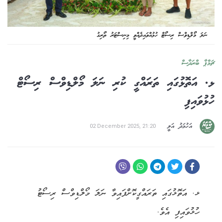
ނަލަ މޯލްޑިވްސް ރިސޯޓް ހުޅުއްވައިދެއްވީ މިނިސްޓަރު ތޯރިގު
ޗަމްޕާ ބްރަދާސް
ޅ. އަތޮޅުގައި ތަރައްގީ ކުރި ނަލަ މޯލްޑިވްސް ރިސޯޓް
ހުޅުވައިފި
އަހުމަދު އަލީ
02 December 2025, 21:20
ޅ. އަތޮޅުގައި ތަރައްގީކޮށްފައިވާ ނަލަ މޯލްޑިވްސް ރިސޯޓު
ހުޅުވައިފި އެވެ.