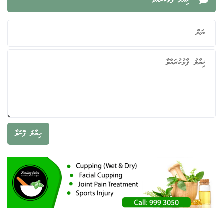
ޚިޔާލު ފާޅުކުރައްވާ
ހިޔާލު ފޮނުވާ