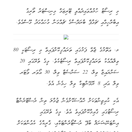
މި ރިސޯޓު ހުޅުއްވައިދެއްވީ ޓޫރިޒަމް މިނިސްޓަރު ތޯރިގު
އިބްރާހީމާއި ޗަމްޕާ ބްރަދާސްގެ ޗެއާމަން މުހައްމަދު މޫސާއެވެ.
ޅ. އަތޮޅުގެ ޖާވާ ފަޅުގައި ތަރައްގީކޮށްފައިވާ މި ރިސޯޓަކީ 80
ވިލާއާއެކު ތަރައްޤީކޮށްފައިވާ ރިސޯޓެކެވެ. މީގެ ތެރޭގައި 20
ސަންރައިޒް ވިލާ، 22 ސަންސެޓް ވިލާ، 30 އޯވަރ ވޯޓަރ
ވިލާ އަދި 8 ރޮމޭންޓިކް ވިލާ ހިމެނެ އެވެ.
އެކި ކުއިޒީންތަކަށް ޚާއްސަކޮށްގެން ޖުމްލަ ތިން ރެސްޓޮރެންޓް
ރިސޯޓުގައި ގާއިމްކޮށްފައިވެ އެވެ. މީގެ ތެރޭގައި
އިންޓަނޭޝަނަލް ބުފޭ ރެސްޓޯރެންޓަކާއި، ގްރީކްގެ ކެއުންތަކަށް