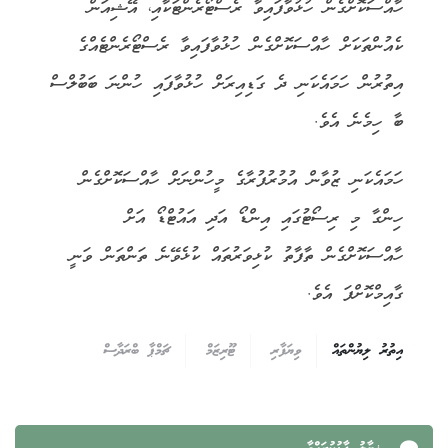
ހާއްސަކޮށްގެން ހުޅުވާފައިވާ ރެސްޓޯރެންޓަކާއި، އޭޝިއަން
ކެއުންތަކަށް ހާއްސަކޮށްގެން ހުޅުވާފައިވާ ރެސްޓޯރެންޓެއްގެ
އިތުރުން ހަމައެކަނި ދެ ގަޑިއިރަށް ހުޅުވާފައި ހުންނަ ބަބުލްސް
ބާ ހިމެނެ އެވެ.
ހަމައެކަނި ޒުވާން އުމުރުފުރާގެ މީހުންނަށް ހާއްސަކޮށްގެން
ހިންގާ މި ރިސޯޓުގައި އިންޑޯ އަދި އައުޓްޑޯ އަށް
ހާއްސަކޮށްގެން ތާފާތު ކުޅިވަރުތައް ކުޅެވޭނެ ތަންތަން ވަނީ
ގާއިމްކޮށްފަ އެވެ.
އިތުރު ލިޔުންތައް
ވިޔަފާރި
ޓޫރިޒަމް
ޗަމްޕާ ބްރަދާސް