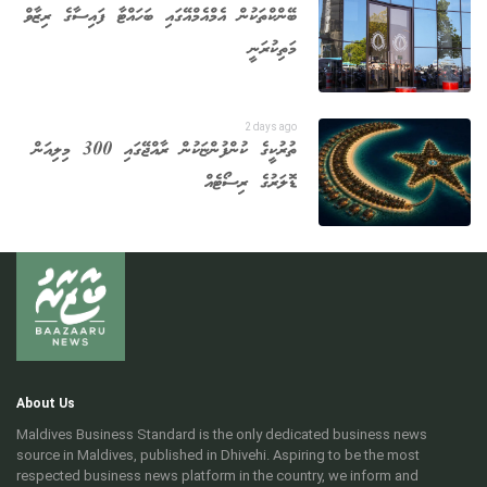
ބޭންކްތަކުން އެމްއެމްއޭގައި ބަހައްޓާ ފައިސާގެ ރިޒާވް
މަތިކުރަނީ
2 days ago
ތުރުކީގެ ކުންފުންޏަކުން ރާއްޖޭގައި 300 މިލިއަން
ޑޮލަރުގެ ރިސޯޓެއް
About Us
Maldives Business Standard is the only dedicated business news
source in Maldives, published in Dhivehi. Aspiring to be the most
respected business news platform in the country, we inform and